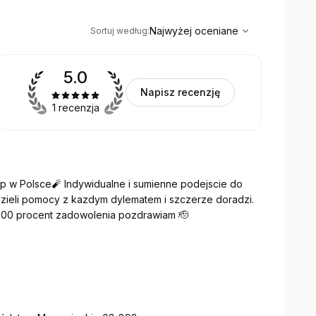
,
Najwyżej oceniane
Sort
Najwyżej oceniane
Sortuj według
:
5.0
Napisz recenzję
1 recenzja
p w Polsce🧨 Indywidualne i sumienne podejscie do
dzieli pomocy z kazdym dylematem i szczerze doradzi.
c 100 procent zadowolenia pozdrawiam 🫡