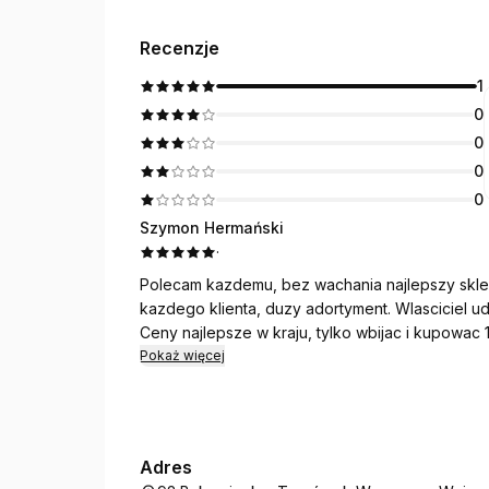
Recenzje
1
0
0
0
0
Szymon Hermański
·
Polecam kazdemu, bez wachania najlepszy skle
kazdego klienta, duzy adortyment. Wlasciciel u
Ceny najlepsze w kraju, tylko wbijac i kupowa
Pokaż więcej
Adres