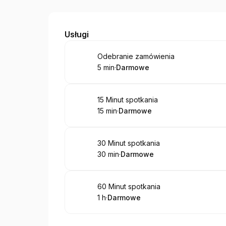
Lovely Grails
Usługi
Rezerwuj
Odebranie zamówienia
5 min
·
Darmowe
.
Czas trwania
.
Cena
:
:
Rezerwuj
15 Minut spotkania
15 min
·
Darmowe
.
Czas trwania
.
Cena
:
:
Rezerwuj
30 Minut spotkania
30 min
·
Darmowe
.
Czas trwania
.
Cena
:
:
Rezerwuj
60 Minut spotkania
1 h
·
Darmowe
.
Czas trwania
.
Cena
:
: