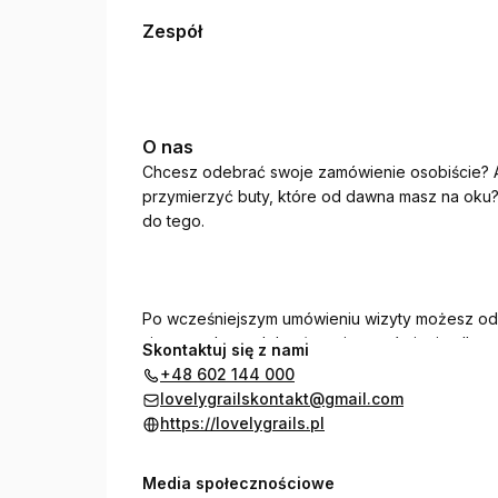
Zespół
O nas
Chcesz odebrać swoje zamówienie osobiście? A
przymierzyć buty, które od dawna masz na oku?
do tego.
Po wcześniejszym umówieniu wizyty możesz odw
się na nodze, odebrać swoje zamówienie albo p
Skontaktuj się z nami
streetwearze:)
+48 602 144 000
lovelygrailskontakt@gmail.com
https://lovelygrails.pl
Media społecznościowe