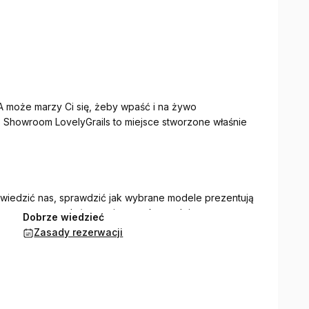
 może marzy Ci się, żeby wpaść i na żywo
 Showroom LovelyGrails to miejsce stworzone właśnie
iedzić nas, sprawdzić jak wybrane modele prezentują
o prostu pogadać z nami o sneakersach i
Dobrze wiedzieć
Zasady rezerwacji