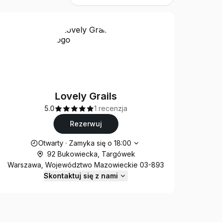
Lovely Grails
5.0
1 recenzja
Rezerwuj
Godziny otwarcia
Otwarty
·
Zamyka się o
18:00
92 Bukowiecka, Targówek
Warszawa, Województwo Mazowieckie 03-893
Skontaktuj się z nami