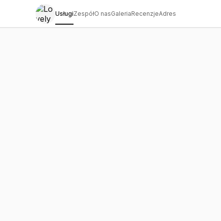
Usługi
Zespół
O nas
Galeria
Recenzje
Adres